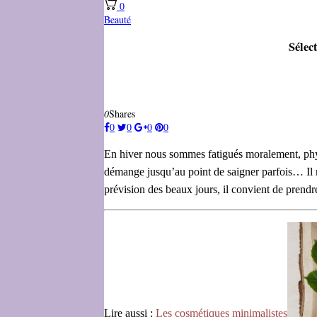
0
Beauté
Sélec
0
Shares
0
0
0
0
En hiver nous sommes fatigués moralement, physi
démange jusqu’au point de saigner parfois… Il n’
prévision des beaux jours, il convient de prend
Lire aussi :
Les cosmétiques minimalistes