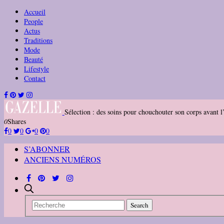
Accueil
People
Actus
Traditions
Mode
Beauté
Lifestyle
Contact
Sélection : des soins pour chouchouter son corps avant l
0
Shares
0
0
0
0
S’ABONNER
ANCIENS NUMÉROS