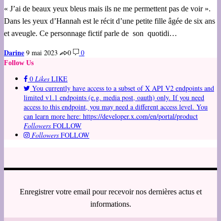
« J’ai de beaux yeux bleus mais ils ne me permettent pas de voir ».
Dans les yeux d’Hannah est le récit d’une petite fille âgée de six ans
et aveugle. Ce personnage fictif parle de son quotidi…
Darine
9 mai 2023
0
0
Follow Us
0
Likes
LIKE
You currently have access to a subset of X API V2 endpoints and
limited v1.1 endpoints (e.g. media post, oauth) only. If you need
access to this endpoint, you may need a different access level. You
can learn more here: https://developer.x.com/en/portal/product
Followers
FOLLOW
Followers
FOLLOW
Enregistrer votre email pour recevoir nos dernières actus et
informations.