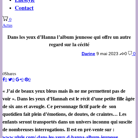
Contact
0
Actus
Dans les yeux d’Hanna l’album jeunesse qui offre un autre
regard sur la cécité
Darine
9 mai 2023
0
0
0
Shares
0
0
0
0
« J’ai de beaux yeux bleus mais ils ne me permettent pas de
voir ». Dans les yeux d’Hannah est le récit d’une petite fille âgée
de six ans et aveugle. Ce personnage fictif parle de son
quotidien fait plein d’émotions, de doutes, de craintes… Les
enfants seront transportés dans un univers inconnu qui suscite
de nombreuses interrogations. Il est en pré-vente sur :
www.ulule.com/-dans-les-yeux-d-hanna-album-jeunesse