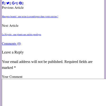
0
0
0
0
Previous Article
Masques beauté : une usine à cosmétiques dans votre cuisine !
Next Article
La Nigelle : une plante aux milles prodiges
Comments
(0)
Leave a Reply
Your email address will not be published. Required fields are
marked *
Your Comment