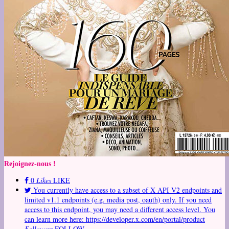
Rejoignez-nous !
0
Likes
LIKE
You currently have access to a subset of X API V2 endpoints and
limited v1.1 endpoints (e.g. media post, oauth) only. If you need
access to this endpoint, you may need a different access level. You
can learn more here: https://developer.x.com/en/portal/product
Followers
FOLLOW