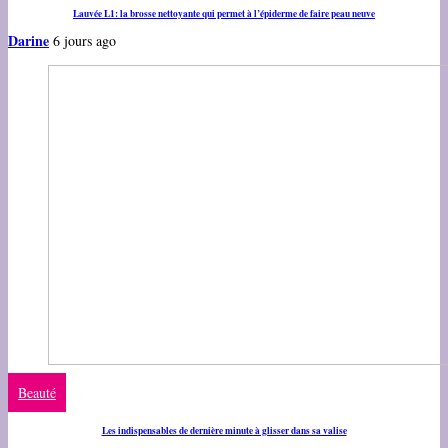
Lauvée L1: la brosse nettoyante qui permet à l’épiderme de faire peau neuve
Darine
6 jours ago
Beauté
Les indispensables de dernière minute à glisser dans sa valise