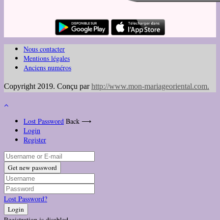
Nous contacter
Mentions légales
Anciens numéros
Copyright 2019. Conçu par
http://www.mon-mariageoriental.com
.
Lost Password
Back ⟶
Login
Register
Get new password
Lost Password?
Login
Registration is disabled.