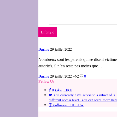
Lifestyle
Darine
29 juillet 2022
Nombreux sont les parents qui se disent victimes
autorités, il n’en reste pas moins que…
Darine
29 juillet 2022
2
0
Follow Us
0
Likes
LIKE
You currently have access to a subset of X 
different access level. You can learn more her
Followers
FOLLOW