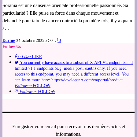
Sorahia est une danseuse orientale professionnelle passionnée. Sa
particularité ? Elle puise sa force dans chaque mouvement et
déhanché pour taire le cancer contracté la première fois, il y a quatre
a…
Darine
24 octobre 2025
0
0
Follow Us
0
Likes
LIKE
You currently have access to a subset of X API V2 endpoints and
limited v1.1 endpoints (e.g. media post, oauth) only. If you need
access to this endpoint, you may need a different access level. You
can learn more here: https://developer.x.com/en/portal/product
Followers
FOLLOW
Followers
FOLLOW
Enregistrer votre email pour recevoir nos dernières actus et
informations.