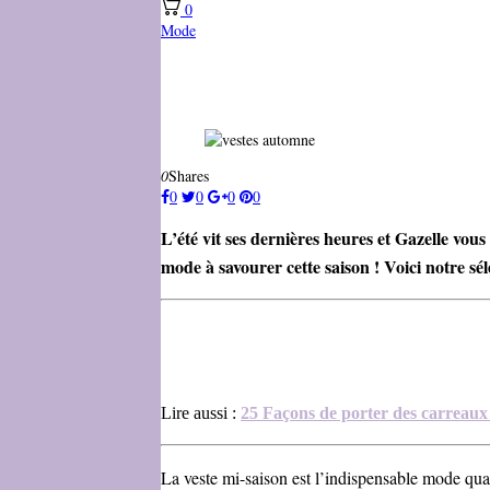
0
Mode
0
Shares
0
0
0
0
L’été vit ses dernières heures et Gazelle vou
mode à savourer cette saison ! Voici notre s
Lire aussi :
25 Façons de porter des carreau
La veste mi-saison est l’indispensable mode quan