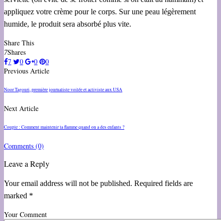
appliquez votre crème pour le corps. Sur une peau légèrement
humide, le produit sera absorbé plus vite.
Share This
7
Shares
7
0
0
0
Previous Article
Noor Tagouri, première journaliste voilée et activiste aux USA
Next Article
Couple : Comment maintenir la flamme quand on a des enfants ?
Comments
(0)
Leave a Reply
Your email address will not be published. Required fields are
marked *
Your Comment