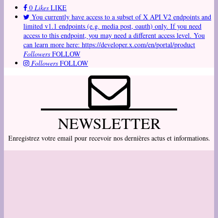
0
Likes
LIKE
You currently have access to a subset of X API V2 endpoints and
limited v1.1 endpoints (e.g. media post, oauth) only. If you need
access to this endpoint, you may need a different access level. You
can learn more here: https://developer.x.com/en/portal/product
Followers
FOLLOW
Followers
FOLLOW
NEWSLETTER
Enregistrez votre email pour recevoir nos dernières actus et informations.