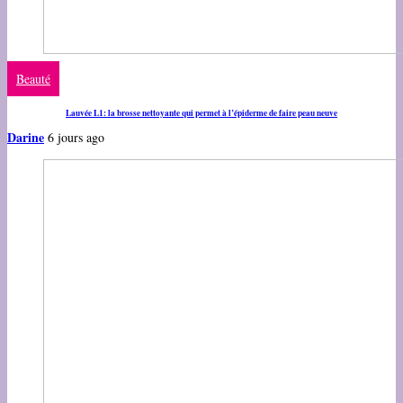
Beauté
Lauvée L1: la brosse nettoyante qui permet à l’épiderme de faire peau neuve
Darine
6 jours ago