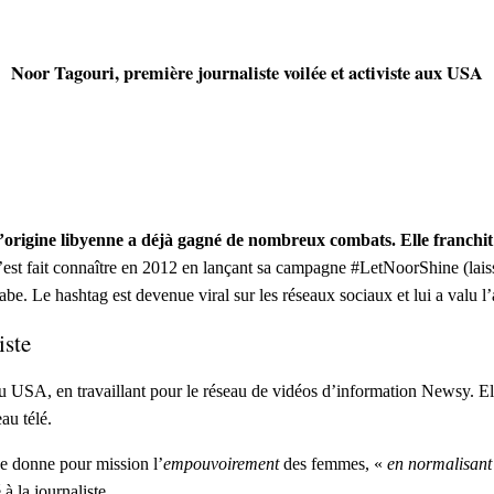
Noor Tagouri, première journaliste voilée et activiste aux USA
’origine libyenne a déjà gagné de nombreux combats. Elle franchit 
’est fait connaître en 2012
en lançant sa campagne #LetNoorShine (laisser
abe. Le hashtag est devenue viral sur les réseaux sociaux et
lui a valu l
iste
au USA, en travaillant pour le réseau de vidéos d’information Newsy. El
au télé.
se donne pour mission l’
empouvoirement
des femmes, «
en normalisant 
à la journaliste.