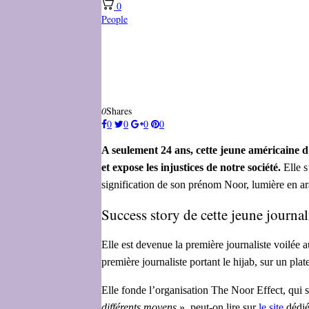
0
People
0
Shares
0
0
0
0
A seulement 24 ans, cette jeune américaine d
et expose les injustices de notre société.
Elle s
signification de son prénom Noor, lumière en ar
Success story de cette jeune journal
Elle est devenue la première journaliste voilée 
première journaliste portant le hijab, sur un plate
Elle fonde l’organisation The Noor Effect, qui 
différents moyens
», peut-on lire sur
le site
dédié 