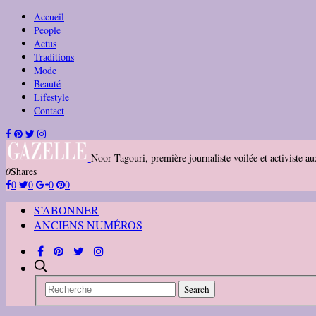
Accueil
People
Actus
Traditions
Mode
Beauté
Lifestyle
Contact
Noor Tagouri, première journaliste voilée et activiste 
0
Shares
0
0
0
0
S’ABONNER
ANCIENS NUMÉROS