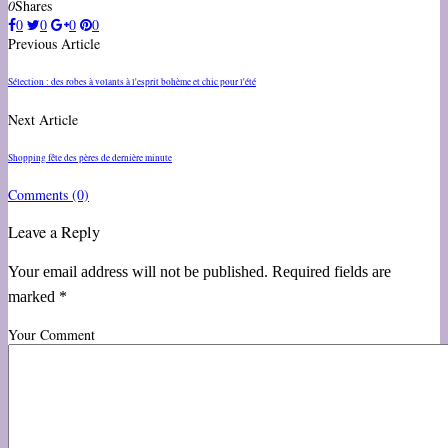
0
Shares
0
0
0
0
Previous Article
Sélection : des robes à volants à l'esprit bohème et chic pour l'été
Next Article
Shopping fête des pères de dernière minute
Comments
(0)
Leave a Reply
Your email address will not be published. Required fields are
marked *
Your Comment