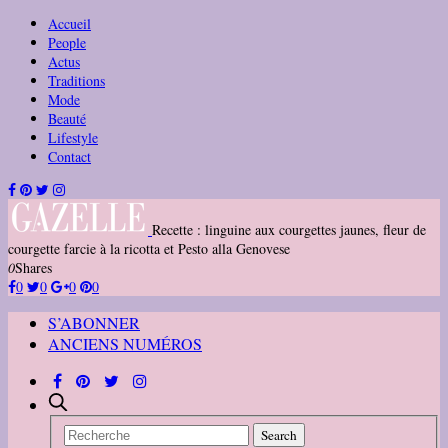
Accueil
People
Actus
Traditions
Mode
Beauté
Lifestyle
Contact
Recette : linguine aux courgettes jaunes, fleur de
courgette farcie à la ricotta et Pesto alla Genovese
0
Shares
0
0
0
0
S’ABONNER
ANCIENS NUMÉROS