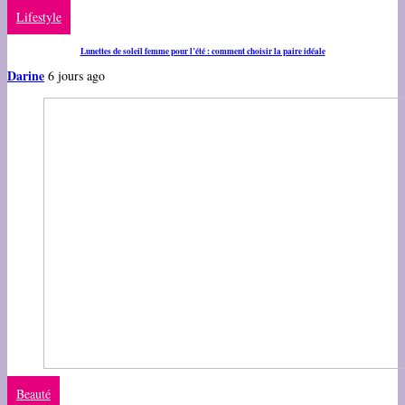
Lifestyle
Lunettes de soleil femme pour l’été : comment choisir la paire idéale
Darine
6 jours ago
Beauté