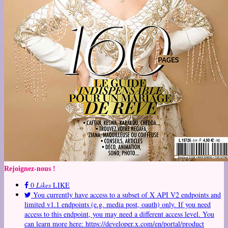
Rejoignez-nous !
0
Likes
LIKE
You currently have access to a subset of X API V2 endpoints and
limited v1.1 endpoints (e.g. media post, oauth) only. If you need
access to this endpoint, you may need a different access level. You
can learn more here: https://developer.x.com/en/portal/product