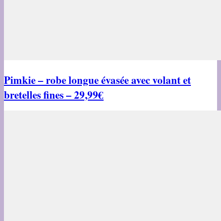
Pimkie – robe longue évasée avec volant et
bretelles fines – 29,99€