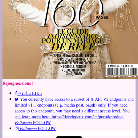
Rejoignez-nous !
0
Likes
LIKE
You currently have access to a subset of X API V2 endpoints and
limited v1.1 endpoints (e.g. media post, oauth) only. If you need
access to this endpoint, you may need a different access level. You
can learn more here: https://developer.x.com/en/portal/product
Followers
FOLLOW
Followers
FOLLOW