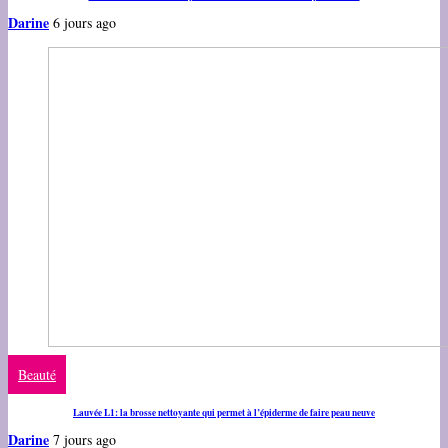
Darine
6 jours ago
Beauté
Lauvée L1: la brosse nettoyante qui permet à l’épiderme de faire peau neuve
Darine
7 jours ago