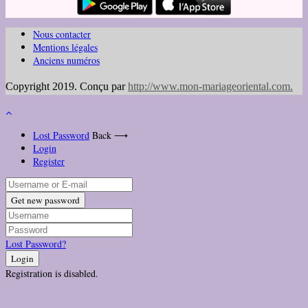
Nous contacter
Mentions légales
Anciens numéros
Copyright 2019. Conçu par
http://www.mon-mariageoriental.com
.
Lost Password
Back ⟶
Login
Register
Get new password
Lost Password?
Login
Registration is disabled.