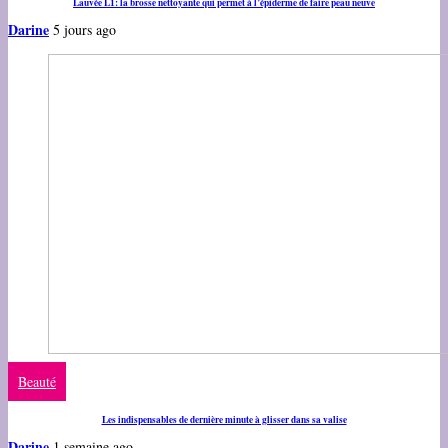
Lauvée L1: la brosse nettoyante qui permet à l’épiderme de faire peau neuve
Darine
5 jours ago
Beauté
Les indispensables de dernière minute à glisser dans sa valise
Darine
1 semaine ago