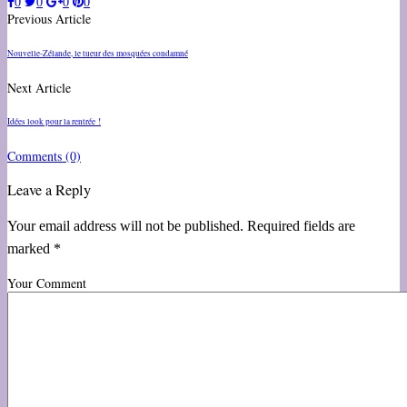
0
0
0
0
Previous Article
Nouvelle-Zélande, le tueur des mosquées condamné
Next Article
Idées look pour la rentrée !
Comments
(0)
Leave a Reply
Your email address will not be published. Required fields are
marked *
Your Comment