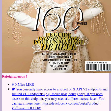
Rejoignez-nous !
0
Likes
LIKE
You currently have access to a subset of X API V2 endpoints and
limited v1.1 endpoints (e.g. media post, oauth) only. If you need
access to this endpoint, you may need a different access level. You
can learn more here: https://developer.x.com/en/portal/product
Followers
FOLLOW