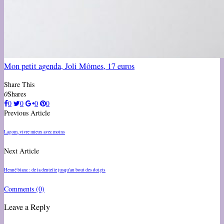
Mon petit agenda, Joli Mômes, 17 euros
Share This
0
Shares
0
0
0
0
Previous Article
Lagom, vivre mieux avec moins
Next Article
Henné blanc : de la dentelle jusqu'au bout des doigts
Comments
(0)
Leave a Reply