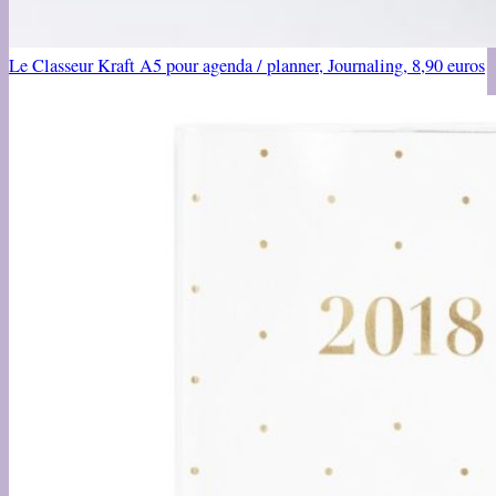
Le Classeur Kraft A5 pour agenda / planner, Journaling, 8,90 euros