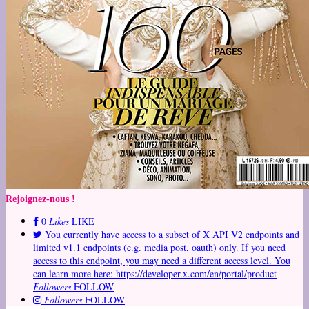
Rejoignez-nous !
0
Likes
LIKE
You currently have access to a subset of X API V2 endpoints and
limited v1.1 endpoints (e.g. media post, oauth) only. If you need
access to this endpoint, you may need a different access level. You
can learn more here: https://developer.x.com/en/portal/product
Followers
FOLLOW
Followers
FOLLOW