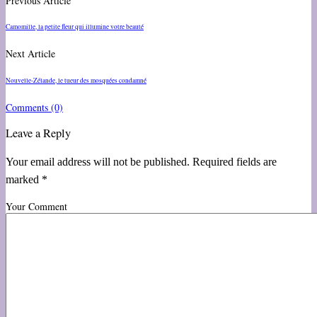
Previous Article
Camomille, la petite fleur qui illumine votre beauté
Next Article
Nouvelle-Zélande, le tueur des mosquées condamné
Comments
(0)
Leave a Reply
Your email address will not be published. Required fields are
marked *
Your Comment