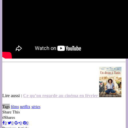
Lire aussi :
Ce qu’on regarde au cinéma en février
Tags
films
netflix
séries
Share This
0
Shares
0
0
0
0