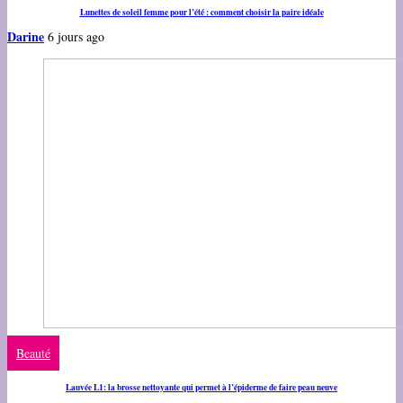
Lunettes de soleil femme pour l’été : comment choisir la paire idéale
Darine
6 jours ago
Beauté
Lauvée L1: la brosse nettoyante qui permet à l’épiderme de faire peau neuve