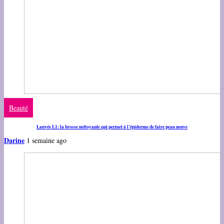
Beauté
Lauvée L1: la brosse nettoyante qui permet à l’épiderme de faire peau neuve
Darine
1 semaine ago