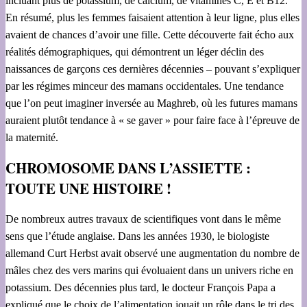
incluant plus de potassium, de calcium, de vitamines C, E et B12.
En résumé, plus les femmes faisaient attention à leur ligne, plus elles
avaient de chances d’avoir une fille. Cette découverte fait écho aux
réalités démographiques, qui démontrent un léger déclin des
naissances de garçons ces dernières décennies – pouvant s’expliquer
par les régimes minceur des mamans occidentales. Une tendance
que l’on peut imaginer inversée au Maghreb, où les futures mamans
auraient plutôt tendance à « se gaver » pour faire face à l’épreuve de
la maternité.
CHROMOSOME DANS L’ASSIETTE :
TOUTE UNE HISTOIRE !
De nombreux autres travaux de scientifiques vont dans le même
sens que l’étude anglaise. Dans les années 1930, le biologiste
allemand Curt Herbst avait observé une augmentation du nombre de
mâles chez des vers marins qui évoluaient dans un univers riche en
potassium. Des décennies plus tard, le docteur François Papa a
expliqué que le choix de l’alimentation jouait un rôle dans le tri des