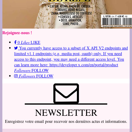
Rejoignez-nous !
0
Likes
LIKE
You currently have access to a subset of X API V2 endpoints and
limited v1.1 endpoints (e.g. media post, oauth) only. If you need
access to this endpoint, you may need a different access level. You
can learn more here: https://developer.x.com/en/portal/product
Followers
FOLLOW
Followers
FOLLOW
NEWSLETTER
Enregistrez votre email pour recevoir nos dernières actus et informations.