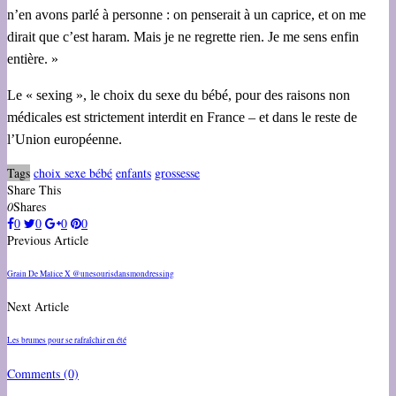
n’en avons parlé à personne : on penserait à un caprice, et on me
dirait que c’est haram. Mais je ne regrette rien. Je me sens enfin
entière. »
Le « sexing », le choix du sexe du bébé, pour des raisons non
médicales est strictement interdit en France – et dans le reste de
l’Union européenne.
Tags
choix sexe bébé
enfants
grossesse
Share This
0
Shares
0
0
0
0
Previous Article
Grain De Malice X @unesourisdansmondressing
Next Article
Les brumes pour se rafraîchir en été
Comments
(0)