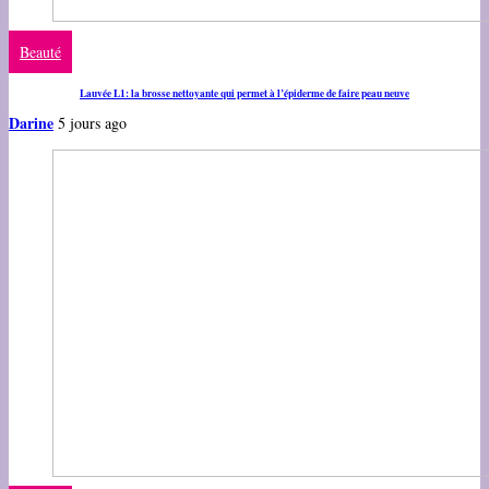
Beauté
Lauvée L1: la brosse nettoyante qui permet à l’épiderme de faire peau neuve
Darine
5 jours ago