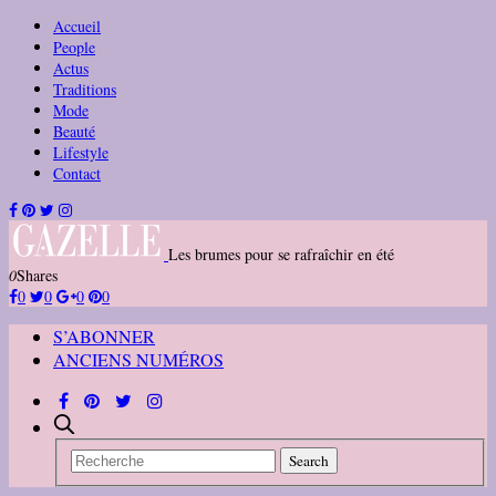
Accueil
People
Actus
Traditions
Mode
Beauté
Lifestyle
Contact
Les brumes pour se rafraîchir en été
0
Shares
0
0
0
0
S’ABONNER
ANCIENS NUMÉROS