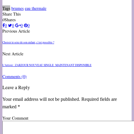
Tags
brumes
eau thermale
Share This
0
Shares
0
0
0
0
Previous Article
Choisir le sexe de son enfant, c’est possible ?
Next Article
L'Artiste : ZARZOUR NOUVEAU SINGLE MAINTENANT DISPONIBLE
Comments
(0)
Leave a Reply
Your email address will not be published. Required fields are
marked *
Your Comment