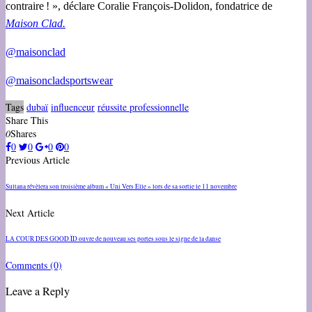
contraire ! », déclare Coralie François-Dolidon, fondatrice de
Maison Clad.
@maisonclad
@maisoncladsportswear
Tags
dubaï
influenceur
réussite professionnelle
Share This
0
Shares
0
0
0
0
Previous Article
Sultana révèlera son troisième album « Uni Vers Elle » lors de sa sortie le 11 novembre
Next Article
LA COUR DES GOOD ÏD ouvre de nouveau ses portes sous le signe de la danse
Comments
(0)
Leave a Reply