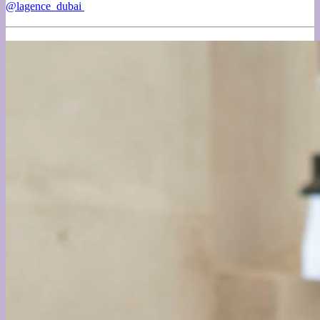
@lagence_dubai