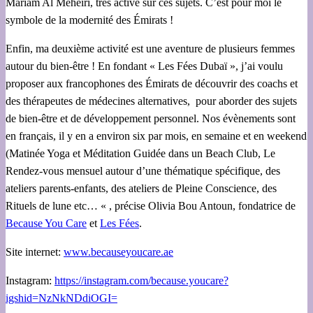
Mariam Al Meheiri, très active sur ces sujets. C’est pour moi le
symbole de la modernité des Émirats !
Enfin, ma deuxième activité est une aventure de plusieurs femmes
autour du bien-être ! En fondant « Les Fées Dubaï », j’ai voulu
proposer aux francophones des Émirats de découvrir des coachs et
des thérapeutes de médecines alternatives, pour aborder des sujets
de bien-être et de développement personnel. Nos évènements sont
en français, il y en a environ six par mois, en semaine et en weekend
(Matinée Yoga et Méditation Guidée dans un Beach Club, Le
Rendez-vous mensuel autour d’une thématique spécifique, des
ateliers parents-enfants, des ateliers de Pleine Conscience, des
Rituels de lune etc… « , précise Olivia Bou Antoun, fondatrice de
Because You Care
et
Les Fées
.
Site internet:
www.becauseyoucare.ae
Instagram:
https://instagram.com/because.youcare?
igshid=NzNkNDdiOGI=