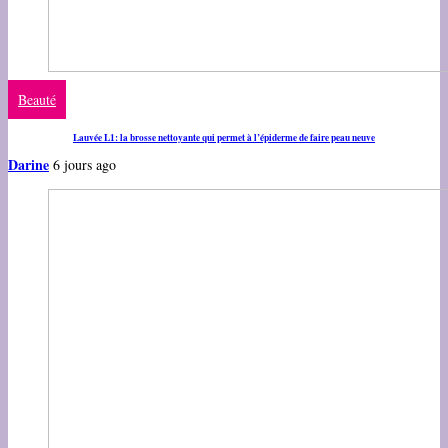
Beauté
Lauvée L1: la brosse nettoyante qui permet à l’épiderme de faire peau neuve
Darine
6 jours ago