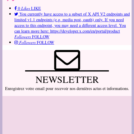
0
Likes
LIKE
You currently have access to a subset of X API V2 endpoints and
limited v1.1 endpoints (e.g. media post, oauth) only. If you need
access to this endpoint, you may need a different access level. You
can learn more here: https://developer.x.com/en/portal/product
Followers
FOLLOW
Followers
FOLLOW
NEWSLETTER
Enregistrez votre email pour recevoir nos dernières actus et informations.