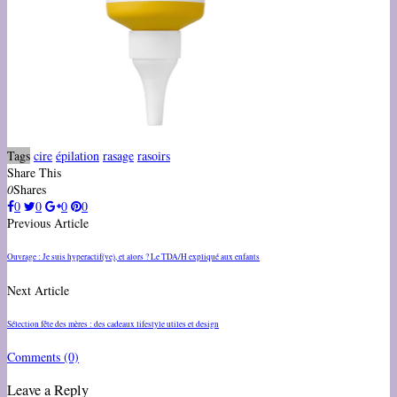
Tags
cire
épilation
rasage
rasoirs
Share This
0
Shares
0
0
0
0
Previous Article
Ouvrage : Je suis hyperactif(ve), et alors ? Le TDA/H expliqué aux enfants
Next Article
Sélection fête des mères : des cadeaux lifestyle utiles et design
Comments
(0)
Leave a Reply