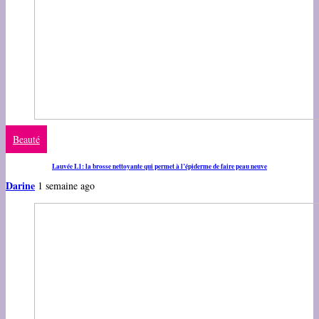
Beauté
Lauvée L1: la brosse nettoyante qui permet à l’épiderme de faire peau neuve
Darine
1 semaine ago