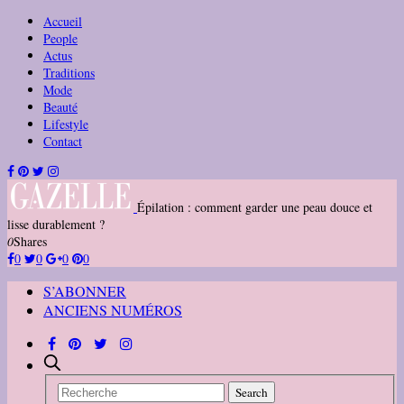
Accueil
People
Actus
Traditions
Mode
Beauté
Lifestyle
Contact
Épilation : comment garder une peau douce et
lisse durablement ?
0
Shares
0
0
0
0
S’ABONNER
ANCIENS NUMÉROS