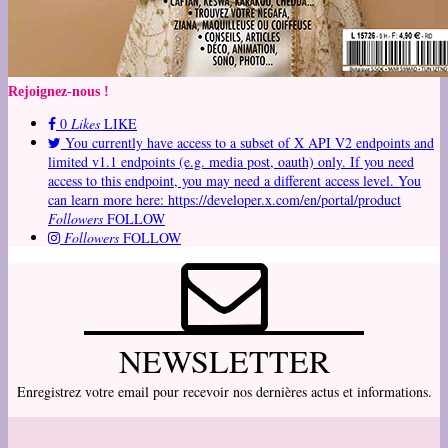
Rejoignez-nous !
0
Likes
LIKE
You currently have access to a subset of X API V2 endpoints and
limited v1.1 endpoints (e.g. media post, oauth) only. If you need
access to this endpoint, you may need a different access level. You
can learn more here: https://developer.x.com/en/portal/product
Followers
FOLLOW
Followers
FOLLOW
NEWSLETTER
Enregistrez votre email pour recevoir nos dernières actus et informations.