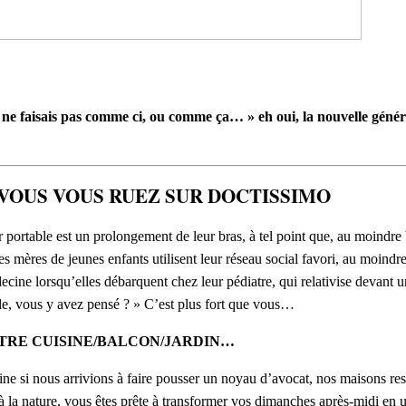
ne faisais pas comme ci, ou comme ça… » eh oui, la nouvelle géné
ade, VOUS VOUS RUEZ SUR DOCTISSIMO
r portable est un prolongement de leur bras, à tel point que, au moindr
des mères de jeunes enfants utilisent leur réseau social favori, au moind
cine lorsqu’elles débarquent chez leur pédiatre, qui relativise devant u
ole, vous y avez pensé ? » C’est plus fort que vous…
NS VOTRE CUISINE/BALCON/JARDIN…
peine si nous arrivions à faire pousser un noyau d’avocat, nos maisons re
on à la nature, vous êtes prête à transformer vos dimanches après-midi en