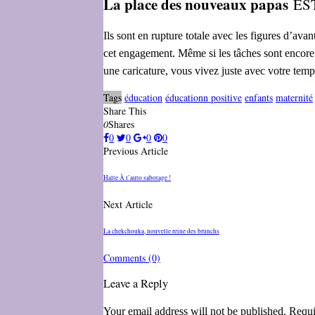
La place des nouveaux papas
EST
Ils sont en rupture totale avec les figures d’av
cet engagement. Même si les tâches sont encore
une caricature, vous vivez juste avec votre te
Tags
éducation
éducationn positive
enfants
maternité
Share This
0
Shares
0
0
0
0
Previous Article
Halte À l’auto sabotage !
Next Article
La chekchouka, nouvelle reine des brunchs
Comments
(0)
Leave a Reply
Your email address will not be published. Requi