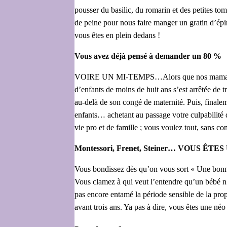
pousser du basilic, du romarin et des petites to
de peine pour nous faire manger un gratin d’épi
vous êtes en plein dedans !
Vous avez déjà pensé à demander un 80 %
VOIRE UN MI-TEMPS…Alors que nos mamans étaien
d’enfants de moins de huit ans s’est arrêtée de t
au-delà de son congé de maternité. Puis, finale
enfants… achetant au passage votre culpabilité d
vie pro et de famille ; vous voulez tout, sans co
Montessori, Frenet, Steiner… VOUS Ê
Vous bondissez dès qu’on vous sort « Une bonne 
Vous clamez à qui veut l’entendre qu’un bébé n’e
pas encore entamé la période sensible de la pro
avant trois ans. Ya pas à dire, vous êtes une né