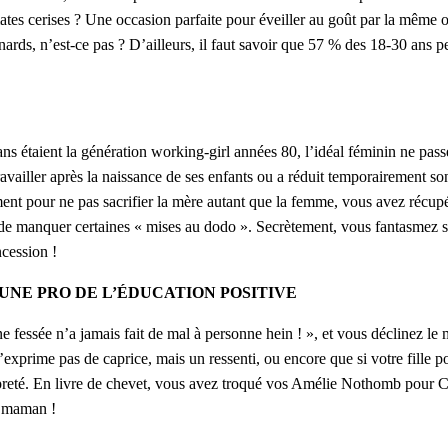
mates cerises ? Une occasion parfaite pour éveiller au goût par la même
nards, n’est-ce pas ? D’ailleurs, il faut savoir que 57 % des 18-30 ans 
t la génération working-girl années 80, l’idéal féminin ne passe pl
ravailler après la naissance de ses enfants ou a réduit temporairement so
ment pour ne pas sacrifier la mère autant que la femme, vous avez récu
e manquer certaines « mises au dodo ». Secrètement, vous fantasmez sur 
ncession !
TES UNE PRO DE L’ÉDUCATION POSITIVE
fessée n’a jamais fait de mal à personne hein ! », et vous déclinez le m
xprime pas de caprice, mais un ressenti, ou encore que si votre fille po
preté. En livre de chevet, vous avez troqué vos Amélie Nothomb pour Cé
o maman !