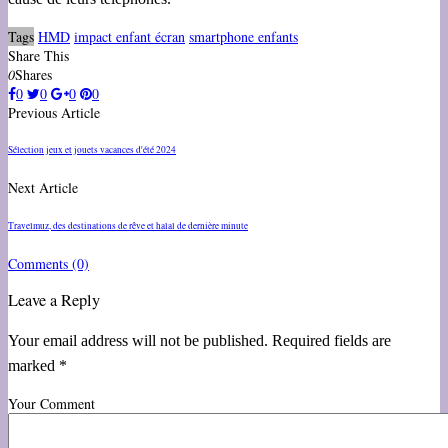
Tags
HMD
impact enfant écran
smartphone enfants
Share This
0
Shares
0
0
0
0
Previous Article
Sélection jeux et jouets vacances d'été 2024
Next Article
Travelmuz, des destinations de rêve et halal de dernière minute
Comments
(0)
Leave a Reply
Your email address will not be published. Required fields are
marked *
Your Comment