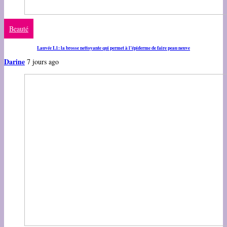
Beauté
Lauvée L1: la brosse nettoyante qui permet à l’épiderme de faire peau neuve
Darine
7 jours ago