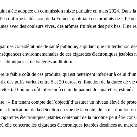
uini a été adoptée en commission mixte paritaire en mars 2024. Dans la f
e confirme la décision de la France, qualifiant ces produits de « fléau s
nes avec des couleurs vives, des arômes fruités et des prix bas. Il ne re
 des considérations de santé publique, stipulant que l’interdiction des p
onséquences environnementales de ces cigarettes électroniques jetables
ts chimiques et de batteries au lithium.
e le faible coût de ces produits, qui est nettement inférieur à celui d’un
rix des puffs varient entre 5 et 20 euros, en fonction de la durée de vie
ettes). D’où un coût inférieur à celui du paquet de cigarettes, estimé à 
 : « En tenant compte de l’objectif d’assurer un niveau élevé de protect
la fabrication, de la détention en vue de la vente, de la distribution ou d
 de cigarettes électroniques jetables contenant de la nicotine peut être 
 où elle concerne les cigarettes électroniques jetables destinées au march