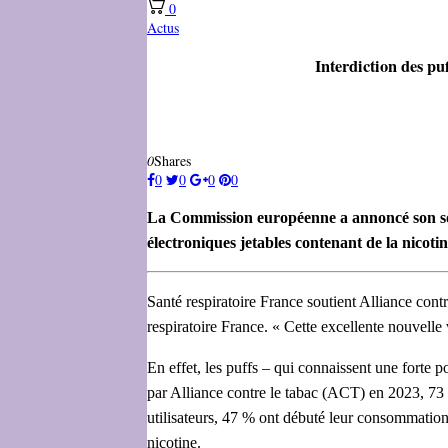
0
Actus
Interdiction des pu
0
Shares
0
0
0
0
La Commission européenne a annoncé son soutie
électroniques jetables contenant de la nicotine
Santé respiratoire France soutient Alliance cont
respiratoire France. « Cette excellente nouvelle 
En effet, les puffs – qui connaissent une forte p
par Alliance contre le tabac (ACT) en 2023, 73 
utilisateurs, 47 % ont débuté leur consommation 
nicotine.