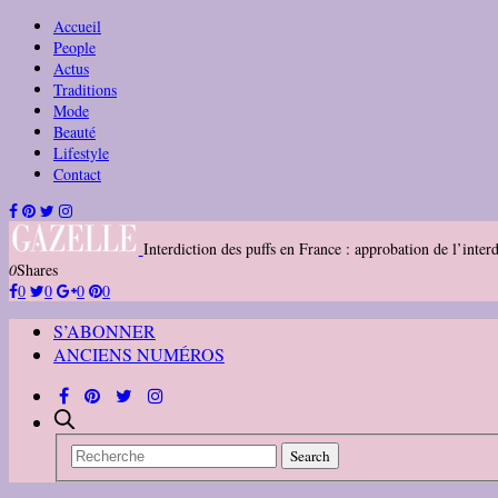
Accueil
People
Actus
Traditions
Mode
Beauté
Lifestyle
Contact
Interdiction des puffs en France : approbation de l’inte
0
Shares
0
0
0
0
S’ABONNER
ANCIENS NUMÉROS