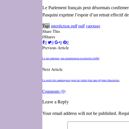
Le Parlement français peut désormais confirmer 
Pasquini exprime l’espoir d’un retrait effectif d
Tags
interdiction puff
puff
vapotage
Share This
0
Shares
0
0
0
0
Previous Article
Le lait maternel, une alimentation essentielle à bébé
Next Article
Le secret des mannequins pour un ventre plat sans régimes draconiens
Comments
(0)
Leave a Reply
Your email address will not be published. Requi