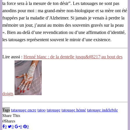
ta force sera à la mesure de ton désir”. Les tatouages ne sont pas
anodins pour moi : ma grand-mère non-biologique et sa mère ont été
frappées par la maladie d’Alzheimer. Si jamais je venais à perdre la
mémoire un jour, j’aurai au moins des souvenirs gravés sur la peau
». Bien au-delà d’une revendication ou d’une affirmation d’identité,
les tatouages représentent souvent le miroir d’une existence.
Lire aussi :
Henné blanc : de la dentelle jusqu&#8217;au bout des
doigts
Tags
tataouage encre
tatoo
tatouage
tatouage hénné
tatouage indélebile
Share This
0
Shares
0
0
0
0