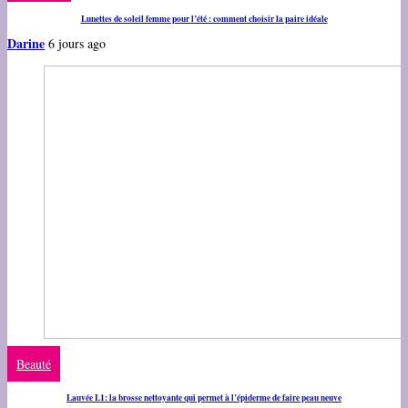
Lunettes de soleil femme pour l’été : comment choisir la paire idéale
Darine
6 jours ago
Beauté
Lauvée L1: la brosse nettoyante qui permet à l’épiderme de faire peau neuve