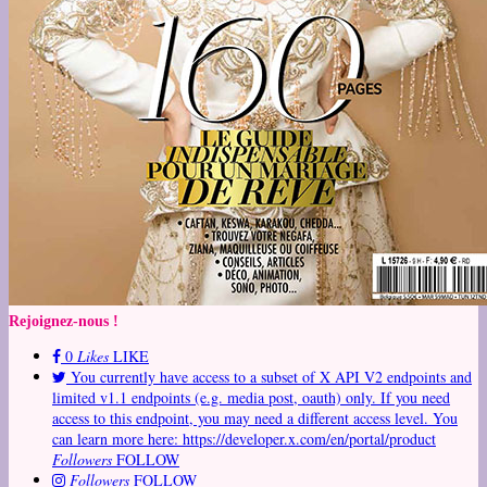
Rejoignez-nous !
0
Likes
LIKE
You currently have access to a subset of X API V2 endpoints and
limited v1.1 endpoints (e.g. media post, oauth) only. If you need
access to this endpoint, you may need a different access level. You
can learn more here: https://developer.x.com/en/portal/product
Followers
FOLLOW
Followers
FOLLOW