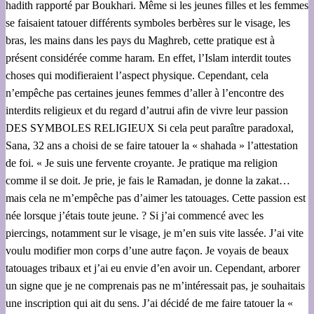
hadith rapporté par Boukhari. Même si les jeunes filles et les femmes
se faisaient tatouer différents symboles berbères sur le visage, les
bras, les mains dans les pays du Maghreb, cette pratique est à
présent considérée comme haram. En effet, l’Islam interdit toutes
choses qui modifieraient l’aspect physique. Cependant, cela
n’empêche pas certaines jeunes femmes d’aller à l’encontre des
interdits religieux et du regard d’autrui afin de vivre leur passion
DES SYMBOLES RELIGIEUX Si cela peut paraître paradoxal,
Sana, 32 ans a choisi de se faire tatouer la « shahada » l’attestation
de foi. « Je suis une fervente croyante. Je pratique ma religion
comme il se doit. Je prie, je fais le Ramadan, je donne la zakat…
mais cela ne m’empêche pas d’aimer les tatouages. Cette passion est
née lorsque j’étais toute jeune. ? Si j’ai commencé avec les
piercings, notamment sur le visage, je m’en suis vite lassée. J’ai vite
voulu modifier mon corps d’une autre façon. Je voyais de beaux
tatouages tribaux et j’ai eu envie d’en avoir un. Cependant, arborer
un signe que je ne comprenais pas ne m’intéressait pas, je souhaitais
une inscription qui ait du sens. J’ai décidé de me faire tatouer la «