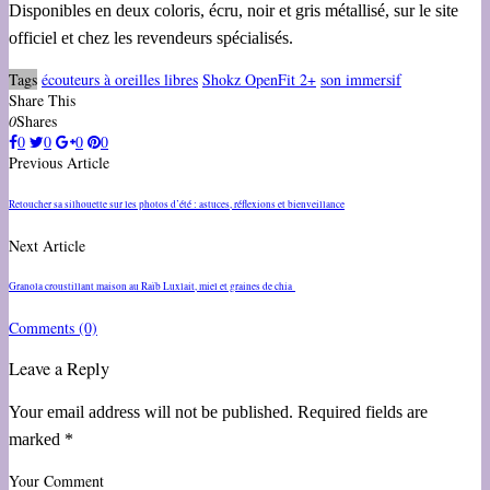
Disponibles en deux coloris, écru, noir et gris métallisé, sur le site
officiel et chez les revendeurs spécialisés.
Tags
écouteurs à oreilles libres
Shokz OpenFit 2+
son immersif
Share This
0
Shares
0
0
0
0
Previous Article
Retoucher sa silhouette sur les photos d’été : astuces, réflexions et bienveillance
Next Article
Granola croustillant maison au Raïb Luxlait, miel et graines de chia
Comments
(0)
Leave a Reply
Your email address will not be published. Required fields are
marked *
Your Comment