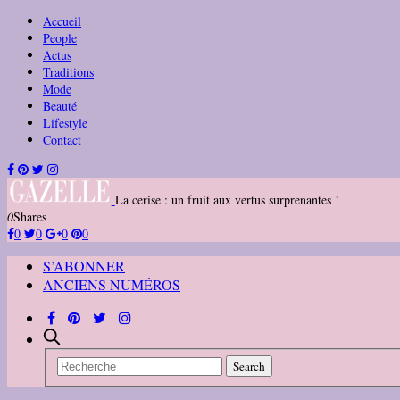
Accueil
People
Actus
Traditions
Mode
Beauté
Lifestyle
Contact
La cerise : un fruit aux vertus surprenantes !
0
Shares
0
0
0
0
S’ABONNER
ANCIENS NUMÉROS