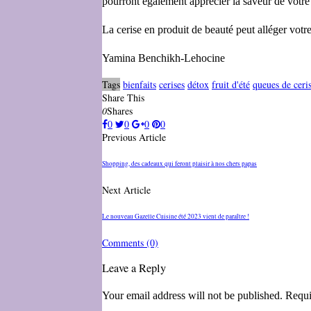
pourront également apprécier la saveur de votre
La cerise en produit de beauté peut alléger votr
Yamina Benchikh-Lehocine
Tags
bienfaits
cerises
détox
fruit d'été
queues de ceri
Share This
0
Shares
0
0
0
0
Previous Article
Shopping, des cadeaux qui feront plaisir à nos chers papas
Next Article
Le nouveau Gazelle Cuisine été 2023 vient de paraître !
Comments
(0)
Leave a Reply
Your email address will not be published. Requi