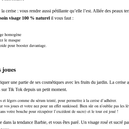
e la cerise : vous rendre aussi pétillante qu’elle l’est. Alliée des peaux 
soin visage 100 % naturel
il vous faut :
ange homogène
uez le masque
roide pour booster davantage.
s joues
abriquer une partie de ses cosmétiques avec les fruits du jardin. La ceri
zz sur Tik Tok depuis un petit moment.
es et légers comme du sérum teinté, pour permettre à la cerise d’adhérer.
r vos joues et votre nez pour un effet sunkissed. Bien sûr on n’oublie pas les lè
dans votre bouche pour récupérer l’excédent de sucre) et le tour est joué !
e dans la tendance Barbie, et vous êtes paré. Un visage rosé et sucré pa