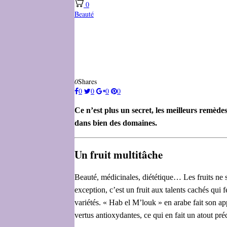
0
Beauté
0
Shares
0
0
0
0
Ce n’est plus un secret, les meilleurs remède
dans bien des domaines.
Un fruit multitâche
Beauté, médicinales, diététique… Les fruits ne se
exception, c’est un fruit aux talents cachés qui 
variétés. « Hab el M’louk » en arabe fait son app
vertus antioxydantes, ce qui en fait un atout pré