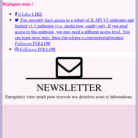
Rejoignez-nous !
0
Likes
LIKE
You currently have access to a subset of X API V2 endpoints and
limited v1.1 endpoints (e.g. media post, oauth) only. If you need
access to this endpoint, you may need a different access level. You
can learn more here: https://developer.x.com/en/portal/product
Followers
FOLLOW
Followers
FOLLOW
NEWSLETTER
Enregistrez votre email pour recevoir nos dernières actus et informations.