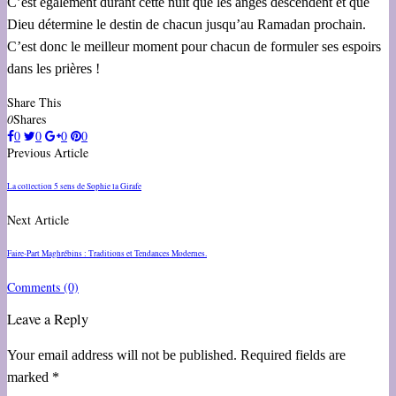
C’est également durant cette nuit que les anges descendent et que
Dieu détermine le destin de chacun jusqu’au Ramadan prochain.
C’est donc le meilleur moment pour chacun de formuler ses espoirs
dans les prières !
Share This
0
Shares
0
0
0
0
Previous Article
La collection 5 sens de Sophie la Girafe
Next Article
Faire-Part Maghrébins : Traditions et Tendances Modernes.
Comments
(0)
Leave a Reply
Your email address will not be published. Required fields are
marked *