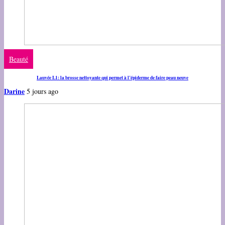
Beauté
Lauvée L1: la brosse nettoyante qui permet à l’épiderme de faire peau neuve
Darine
5 jours ago