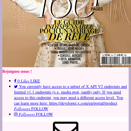
Rejoignez-nous !
0
Likes
LIKE
You currently have access to a subset of X API V2 endpoints and
limited v1.1 endpoints (e.g. media post, oauth) only. If you need
access to this endpoint, you may need a different access level. You
can learn more here: https://developer.x.com/en/portal/product
Followers
FOLLOW
Followers
FOLLOW