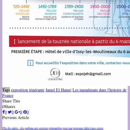
Tags
exposition itinérante
Jamel El Hamri
Les musulmans dans l'histoire de
France
Share This
0
Shares
0
0
0
0
Previous Article
Fête des mères : des parfums aux senteurs printanières pour une personne chère à nos cœurs