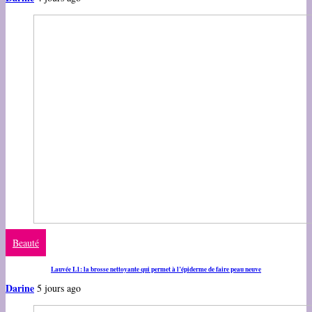
Beauté
Lauvée L1: la brosse nettoyante qui permet à l’épiderme de faire peau neuve
Darine
5 jours ago