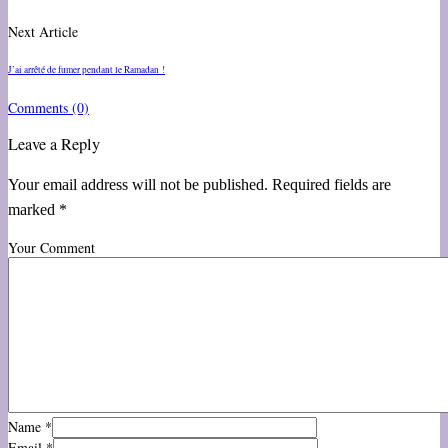
Next Article
J’ai arrêté de fumer pendant le Ramadan !
Comments
(0)
Leave a Reply
Your email address will not be published. Required fields are
marked *
Your Comment
Name
*
Email
*