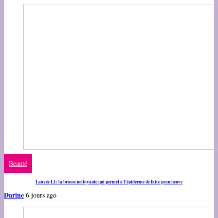
Beauté
Lauvée L1: la brosse nettoyante qui permet à l’épiderme de faire peau neuve
Darine
6 jours ago