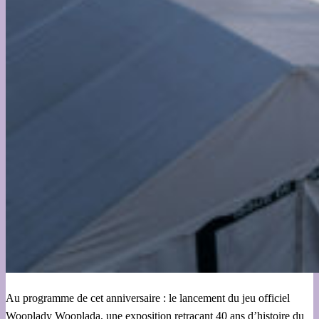
Au programme de cet anniversaire : le lancement du jeu officiel
Wooplady Wooplada, une exposition retraçant 40 ans d’histoire du