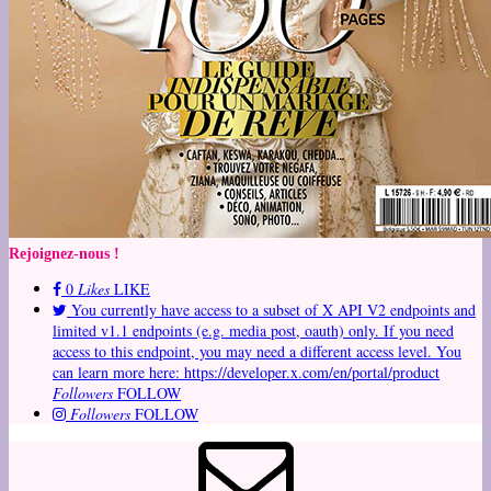
Rejoignez-nous !
0
Likes
LIKE
You currently have access to a subset of X API V2 endpoints and
limited v1.1 endpoints (e.g. media post, oauth) only. If you need
access to this endpoint, you may need a different access level. You
can learn more here: https://developer.x.com/en/portal/product
Followers
FOLLOW
Followers
FOLLOW