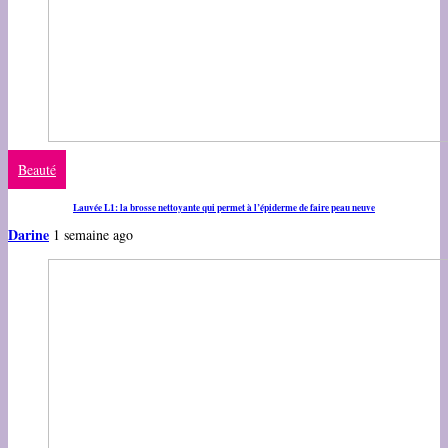
Beauté
Lauvée L1: la brosse nettoyante qui permet à l’épiderme de faire peau neuve
Darine
1 semaine ago