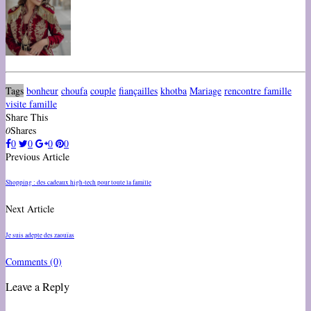
Tags
bonheur
choufa
couple
fiançailles
khotba
Mariage
rencontre famille
visite famille
Share This
0
Shares
0
0
0
0
Previous Article
Shopping : des cadeaux high-tech pour toute la famille
Next Article
Je suis adepte des zaouïas
Comments
(0)
Leave a Reply