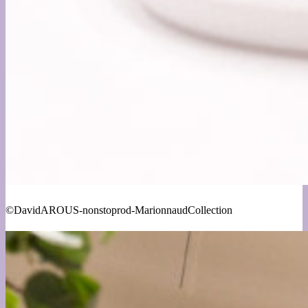
©DavidAROUS-nonstoprod-MarionnaudCollection