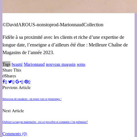
©DavidAROUS-nonstoprod-MarionnaudCollection
Fidèle à sa proximité avec les clients et riche d’une expertise de
longue date, l’enseigne a d’ailleurs été élue : Meilleure Chaîne de
Magasins de l’année 2023.
Tags
beauté
Marionnaud
nouveau magasin
soins
Share This
0
Shares
0
0
0
0
Previous Article
Sélection de sneakers : en route vers le printemps !
Next Article
Oublier sa langue maternelle - est-ce possible et comment s’en prémunir?
Comments
(0)