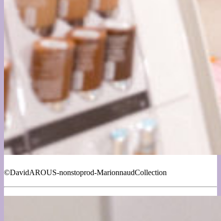
©DavidAROUS-nonstoprod-MarionnaudCollection