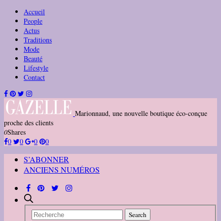
Accueil
People
Actus
Traditions
Mode
Beauté
Lifestyle
Contact
Marionnaud, une nouvelle boutique éco-conçue
proche des clients
0
Shares
0
0
0
0
S’ABONNER
ANCIENS NUMÉROS