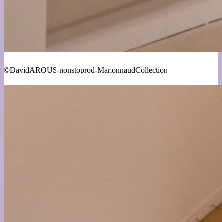
©DavidAROUS-nonstoprod-MarionnaudCollection