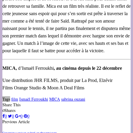
de retrouver sa famille. Mica est un film très réaliste. Il est le reflet de
cette jeunesse sans espoir qui pour s’en sortir est prête à traverser la
mer comme a été tenté de faire Saïd. Rattrapé par son amour
naissant pour le tennis, il ne partira pas finalement et disputera même
son premier match dans lequel il démontre avec hargne son envie de
gagner. Un match à l’image de cette vie, avec ses hauts et ses bas et
pour laquelle il faut se battre pour accéder à la victoire.
MICA,
d’Ismaël Ferroukhi
, au cinéma depuis le 22 décembre
Une distribution JHR FILMS, produit par La Prod, Elzévir
Films Orange Studio & Moon A Deal Films
Tags
film
Ismaël Ferroukhi
MICA
sabrina ouzani
Share This
0
Shares
0
0
0
0
Previous Article
Construire sa maison au bled, un rêve persistant