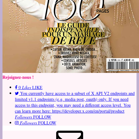
Rejoignez-nous !
0
Likes
LIKE
You currently have access to a subset of X API V2 endpoints and
limited v1.1 endpoints (e.g. media post, oauth) only. If you need
access to this endpoint, you may need a different access level. You
can learn more here: https://developer.x.com/en/portal/product
Followers
FOLLOW
Followers
FOLLOW