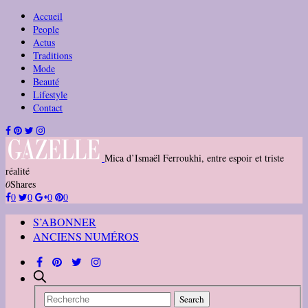
Accueil
People
Actus
Traditions
Mode
Beauté
Lifestyle
Contact
Mica d’Ismaël Ferroukhi, entre espoir et triste
réalité
0
Shares
0
0
0
0
S’ABONNER
ANCIENS NUMÉROS