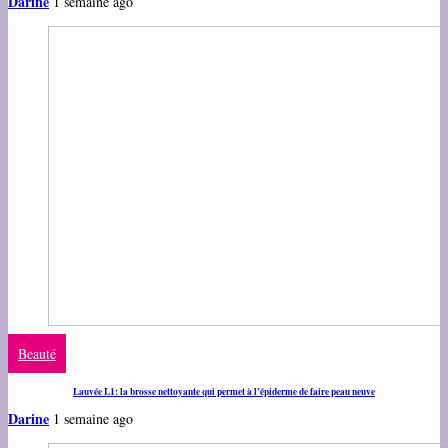
Darine
1 semaine ago
Beauté
Lauvée L1: la brosse nettoyante qui permet à l’épiderme de faire peau neuve
Darine
1 semaine ago