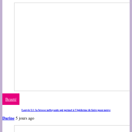
Beauté
Lauvée L1: la brosse nettoyante qui permet à l’épiderme de faire peau neuve
Darine
5 jours ago