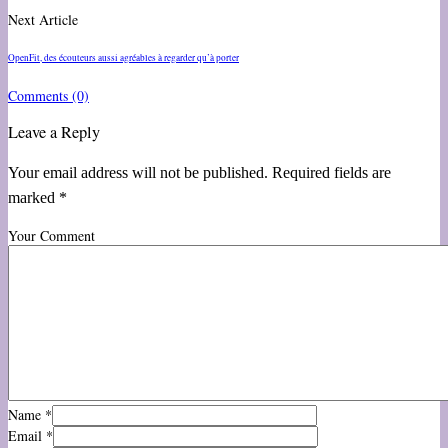
Next Article
OpenFit, des écouteurs aussi agréables à regarder qu’à porter
Comments
(0)
Leave a Reply
Your email address will not be published. Required fields are
marked *
Your Comment
Name
*
Email
*