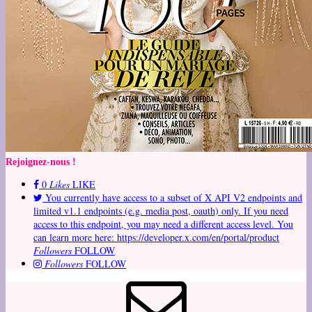
Rejoignez-nous !
0
Likes
LIKE
You currently have access to a subset of X API V2 endpoints and
limited v1.1 endpoints (e.g. media post, oauth) only. If you need
access to this endpoint, you may need a different access level. You
can learn more here: https://developer.x.com/en/portal/product
Followers
FOLLOW
Followers
FOLLOW