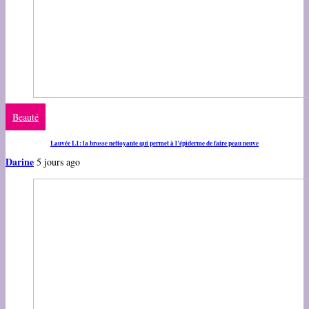
Beauté
Lauvée L1: la brosse nettoyante qui permet à l’épiderme de faire peau neuve
Darine
5 jours ago