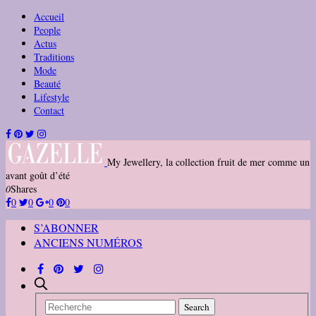
Accueil
People
Actus
Traditions
Mode
Beauté
Lifestyle
Contact
My Jewellery, la collection fruit de mer comme un
avant goût d’été
0
Shares
0
0
0
0
S’ABONNER
ANCIENS NUMÉROS