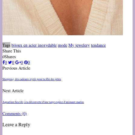
Tags
bijoux en acier inoxydable
mode
My jewelery
tendance
Share This
0
Shares
0
0
0
0
Previous Article
Shopping, des cadeaux stylés pour la fête des pères
Next Article
Aquarium Sea life, à la découverte d'une large espèce d'animaux marins
Comments
(0)
Leave a Reply