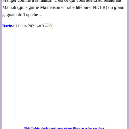
Manger comme à la maison, c’est ce qui vous attend au restaurant
Manzili (qui signifie Ma maison en rabe littéraire, NDLR) du grand
gagnant de Top che…
Darine
11 juin 2021
0
0
Obii, l’objet design qui vous réconciliera avec les sex-toys.