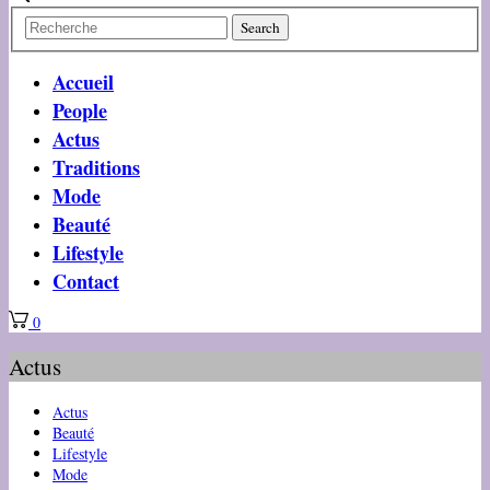
Accueil
People
Actus
Traditions
Mode
Beauté
Lifestyle
Contact
0
Actus
Actus
Beauté
Lifestyle
Mode