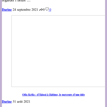
regarder l’heure …
Darine
24 septembre 2021
0
0
Oifa Krifa : d’Ikigai à Ikitime, le parcours d’une idée
Darine
31 août 2021