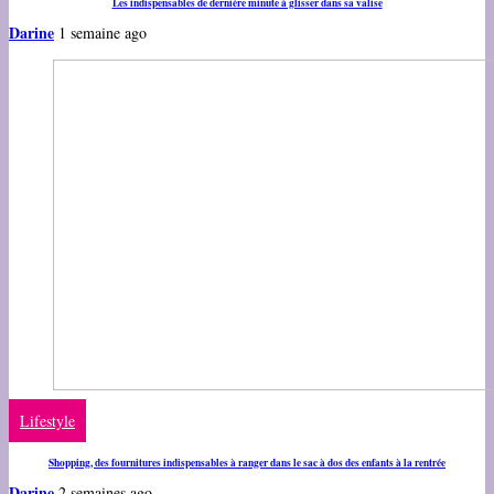
Les indispensables de dernière minute à glisser dans sa valise
Darine
1 semaine ago
Lifestyle
Shopping, des fournitures indispensables à ranger dans le sac à dos des enfants à la rentrée
Darine
2 semaines ago