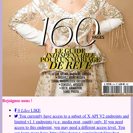
Rejoignez-nous !
0
Likes
LIKE
You currently have access to a subset of X API V2 endpoints and
limited v1.1 endpoints (e.g. media post, oauth) only. If you need
access to this endpoint, you may need a different access level. You
can learn more here: https://developer.x.com/en/portal/product