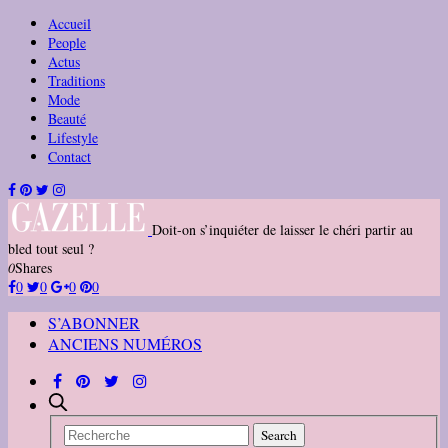
Accueil
People
Actus
Traditions
Mode
Beauté
Lifestyle
Contact
Doit-on s’inquiéter de laisser le chéri partir au
bled tout seul ?
0
Shares
0
0
0
0
S’ABONNER
ANCIENS NUMÉROS