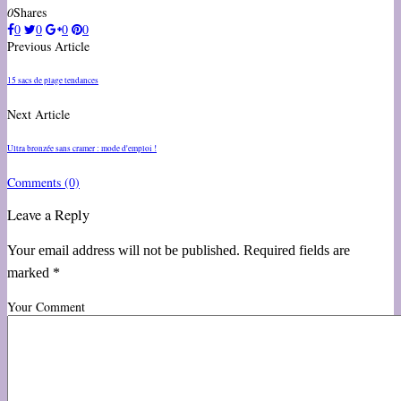
0
Shares
0
0
0
0
Previous Article
15 sacs de plage tendances
Next Article
Ultra bronzée sans cramer : mode d'emploi !
Comments
(0)
Leave a Reply
Your email address will not be published. Required fields are
marked *
Your Comment