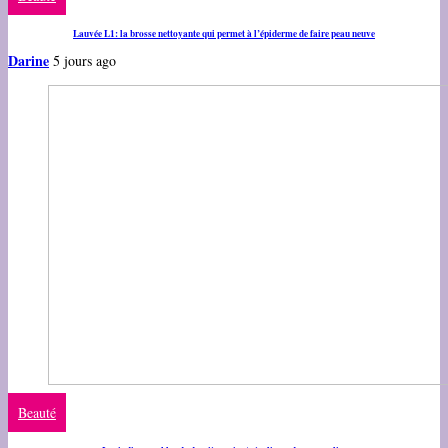
Lauvée L1: la brosse nettoyante qui permet à l’épiderme de faire peau neuve
Darine
5 jours ago
Beauté