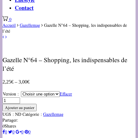
Contact
0
Accueil
Gazellemag
Gazelle N°64 – Shopping, les indispensables de
l’été
Gazelle N°64 – Shopping, les indispensables de
l’été
2,25
€
–
3,00
€
Version :
Effacer
Ajouter au panier
UGS :
ND
Catégorie :
Gazellemag
Partager:
0
Shares
0
0
0
0