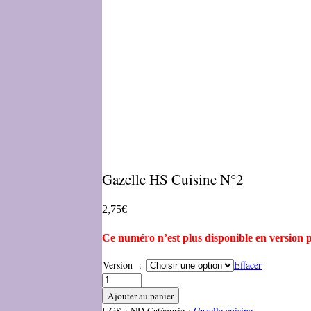
Gazelle HS Cuisine N°2
2,75
€
Ce numéro n’est plus disponible en version 
Version :
Effacer
Ajouter au panier
UGS :
ND
Catégorie :
Gazelle cuisine