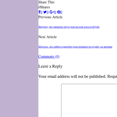
Share This
0
Shares
0
0
0
0
Previous Article
Shopping, des pantalons larges pour un look loose et élégant
Next Article
Sélection : des ombres à paupières pour enchanter les regards, cet automne
Comments
(0)
Leave a Reply
Your email address will not be published. Requi