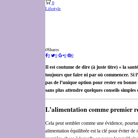
0
Lifestyle
0
Shares
0
0
0
0
Il est coutume de dire (à juste titre) « la san
toujours que faire ni par où commencer. Si l
pas de l’unique option pour rester en bonne
sans plus attendre quelques conseils simples
L’alimentation comme premier 
Cela peut sembler comme une évidence, pourtant
alimentation équilibrée est la clé pour éviter d