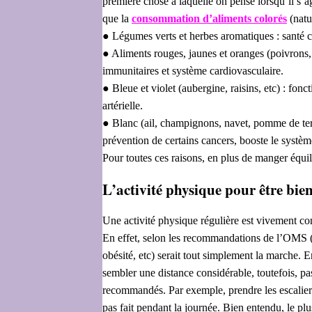
première chose à laquelle on pense lorsqu’il s’ag
que la
consommation d’aliments colorés
(natu
● Légumes verts et herbes aromatiques : santé ca
● Aliments rouges, jaunes et oranges (poivrons, c
immunitaires et système cardiovasculaire.
● Bleue et violet (aubergine, raisins, etc) : fonc
artérielle.
● Blanc (ail, champignons, navet, pomme de terre
prévention de certains cancers, booste le systè
Pour toutes ces raisons, en plus de manger équi
L’activité physique pour être bien
Une activité physique régulière est vivement co
En effet, selon les recommandations de l’OMS (
obésité, etc) serait tout simplement la marche. 
sembler une distance considérable, toutefois, pa
recommandés. Par exemple, prendre les escaliers
pas fait pendant la journée. Bien entendu, le plu