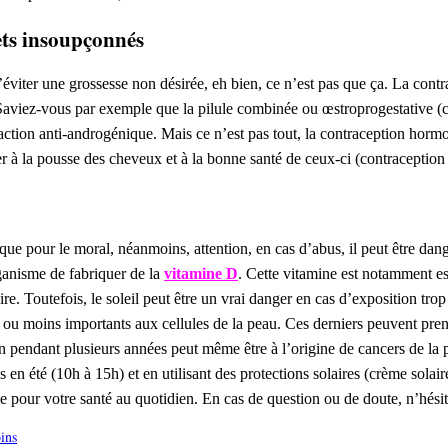
fets insoupçonnés
viter une grossesse non désirée, eh bien, ce n’est pas que ça. La contra
s. Saviez-vous par exemple que la pilule combinée ou œstroprogestative 
 action anti-androgénique. Mais ce n’est pas tout, la contraception hormo
er à la pousse des cheveux et à la bonne santé de ceux-ci (contraception
 que pour le moral, néanmoins, attention, en cas d’abus, il peut être dange
rganisme de fabriquer de la
vitamine D
. Cette vitamine est notamment es
e. Toutefois, le soleil peut être un vrai danger en cas d’exposition trop
ou moins importants aux cellules de la peau. Ces derniers peuvent prend
on pendant plusieurs années peut même être à l’origine de cancers de la 
 en été (10h à 15h) et en utilisant des protections solaires (crème sola
ce pour votre santé au quotidien. En cas de question ou de doute, n’hés
oins