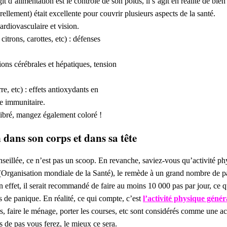
it d’alimentation est le contrôle de son poids, il s’agit en réalité de bi
rellement) était excellente pour couvrir plusieurs aspects de la santé.
rdiovasculaire et vision.
itrons, carottes, etc) : défenses
tions cérébrales et hépatiques, tension
, etc) : effets antioxydants en
me immunitaire.
libré, mangez également coloré !
 dans son corps et dans sa tête
nseillée, ce n’est pas un scoop. En revanche, saviez-vous qu’activité p
Organisation mondiale de la Santé), le remède à un grand nombre de pat
En effet, il serait recommandé de faire au moins 10 000 pas par jour, ce 
s de panique. En réalité, ce qui compte, c’est
l’activité physique génér
, faire le ménage, porter les courses, etc sont considérés comme une a
s de pas vous ferez, le mieux ce sera.