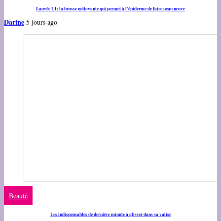
Lauvée L1: la brosse nettoyante qui permet à l’épiderme de faire peau neuve
Darine
5 jours ago
Beauté
Les indispensables de dernière minute à glisser dans sa valise