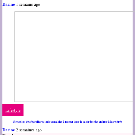
Darine
1 semaine ago
Lifestyle
Shopping, des fournitures indispensables à ranger dans le sac à dos des enfants à la rentrée
Darine
2 semaines ago