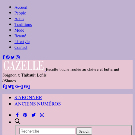
Accueil
People
Actus
Traditions
Mode
Beauté
Lifestyle
Contact
Recette bûche roulée au chèvre et butternut
Soignon x Thibault Lefils
0
Shares
0
0
0
0
S’ABONNER
ANCIENS NUMÉROS