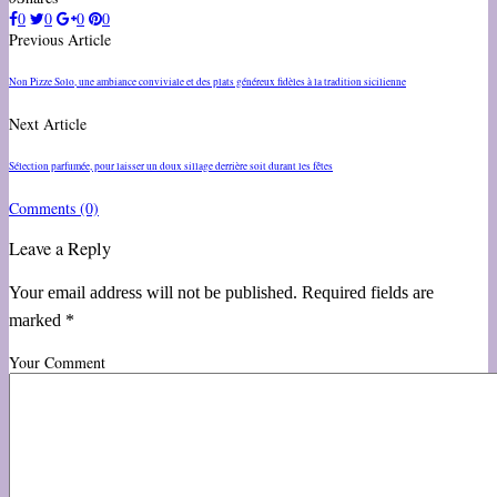
0
0
0
0
Previous Article
Non Pizze Solo, une ambiance conviviale et des plats généreux fidèles à la tradition sicilienne
Next Article
Sélection parfumée, pour laisser un doux sillage derrière soit durant les fêtes
Comments
(0)
Leave a Reply
Your email address will not be published. Required fields are
marked *
Your Comment