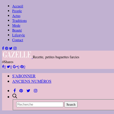
Accueil
People
Actus
Traditions
Mode
Beauté
Lifestyle
Contact
Recette, petites baguettes farcies
0
Shares
0
0
0
0
S’ABONNER
ANCIENS NUMÉROS