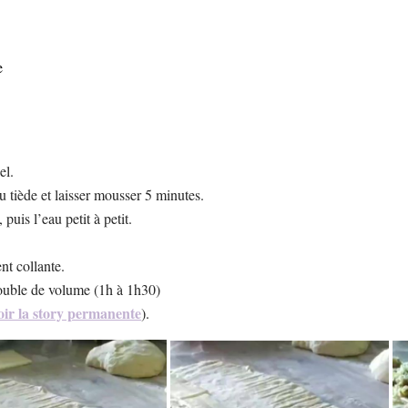
e
el.
au tiède et laisser mousser 5 minutes.
puis l’eau petit à petit.
nt collante.
 double de volume (1h à 1h30)
oir la story permanente
).