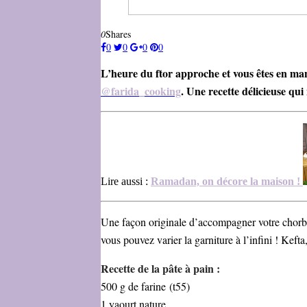
0
Shares
0
0
0
0
L’heure du ftor approche et vous êtes en man
@farida_cooking
. Une recette délicieuse qui 
Lire aussi :
Ramadan, on décore la maison !
Une façon originale d’accompagner votre chorba o
vous pouvez varier la garniture à l’infini ! Ke
Recette de la pâte à pain :
500 g de farine (t55)
1 yaourt nature