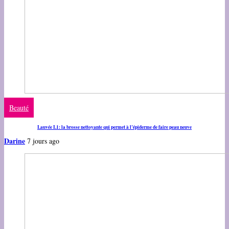
Beauté
Lauvée L1: la brosse nettoyante qui permet à l’épiderme de faire peau neuve
Darine
7 jours ago