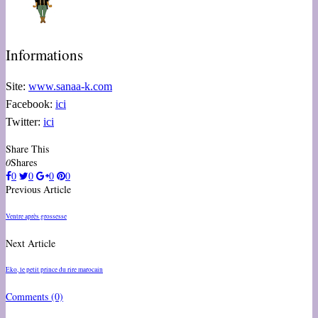
Informations
Site:
www.sanaa-k.com
Facebook:
ici
Twitter:
ici
Share This
0
Shares
0
0
0
0
Previous Article
Ventre après grossesse
Next Article
Eko, le petit prince du rire marocain
Comments
(0)