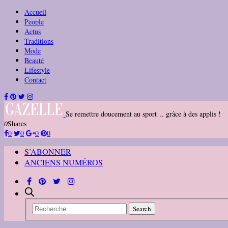
Accueil
People
Actus
Traditions
Mode
Beauté
Lifestyle
Contact
Se remettre doucement au sport… grâce à des applis !
0
Shares
0
0
0
0
S’ABONNER
ANCIENS NUMÉROS