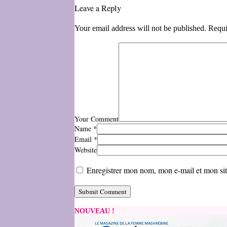
Leave a Reply
Your email address will not be published. Requi
Your Comment
Name
*
Email
*
Website
Enregistrer mon nom, mon e-mail et mon si
NOUVEAU !