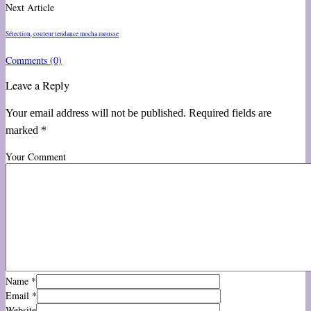
Next Article
Sélection, couleur tendance mocha mousse
Comments
(0)
Leave a Reply
Your email address will not be published. Required fields are
marked *
Your Comment
Name
*
Email
*
Website