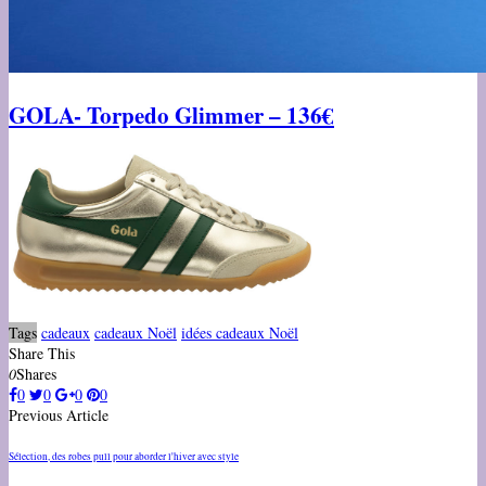
GOLA- Torpedo Glimmer – 136€
Tags
cadeaux
cadeaux Noël
idées cadeaux Noël
Share This
0
Shares
0
0
0
0
Previous Article
Sélection, des robes pull pour aborder l'hiver avec style