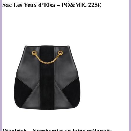
Sac Les Yeux d’Elsa – PÖ&ME. 225€
Woolrich – Surchemise en laine mélangée –