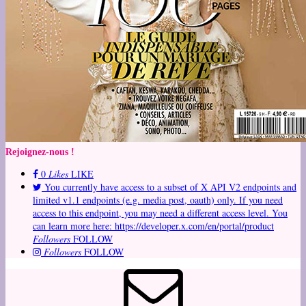
Rejoignez-nous !
0
Likes
LIKE
You currently have access to a subset of X API V2 endpoints and
limited v1.1 endpoints (e.g. media post, oauth) only. If you need
access to this endpoint, you may need a different access level. You
can learn more here: https://developer.x.com/en/portal/product
Followers
FOLLOW
Followers
FOLLOW