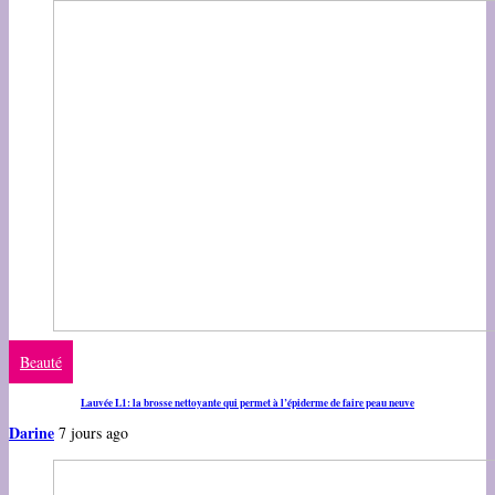
Beauté
Lauvée L1: la brosse nettoyante qui permet à l’épiderme de faire peau neuve
Darine
7 jours ago