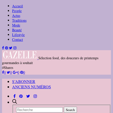
Accueil
People
Actus
Traditions
Mode
Beauté
Lifestyle
Contact
Sélection food, des douceurs de printemps
gourmandes à souhait
0
Shares
0
0
0
0
S’ABONNER
ANCIENS NUMÉROS