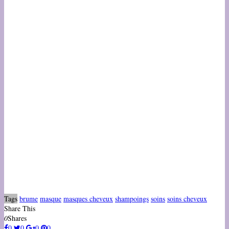
Tags
brume
masque
masques cheveux
shampoings
soins
soins cheveux
Share This
0
Shares
0
0
0
0