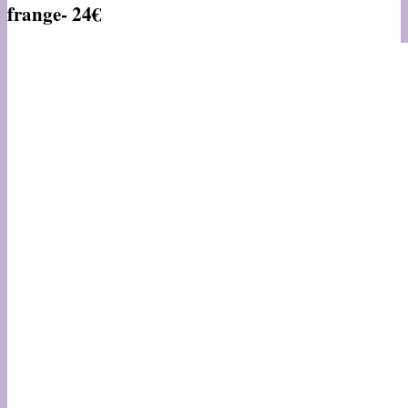
frange-
24€