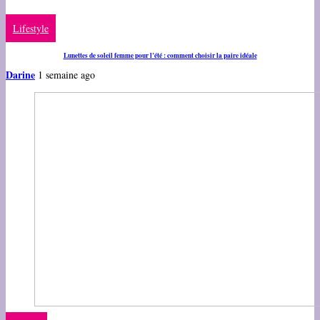
Lifestyle
Lunettes de soleil femme pour l’été : comment choisir la paire idéale
Darine
1 semaine ago