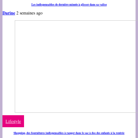
Les indispensables de dernière minute à glisser dans sa valise
Darine
2 semaines ago
Lifestyle
Shopping, des fournitures indispensables à ranger dans le sac à dos des enfants à la rentrée