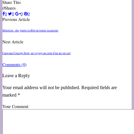
Share This
0
Shares
0
0
0
0
Previous Article
Sélection : des jouets à offrir en toutes occasions
Next Article
Caravana Concept Store, un voyage au cœur d'un arc-en-ciel
Comments
(0)
Leave a Reply
Your email address will not be published. Required fields are
marked *
Your Comment