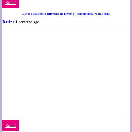
Beauté
Lauvée L1: la brosse nettoyante qui permet à l’épiderme de faire peau neuve
Darine
1 semaine ago
Beauté