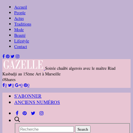
Accueil
People
Actus
Traditions
Mode
Beauté
Lifestyle
Contact
Soirée chaâbi algerois avec le maître Riad
Kasbadji au 15ème Art à Marseille
0
Shares
0
0
0
0
S’ABONNER
ANCIENS NUMÉROS