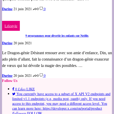
Darine
21 juin 2021
0
0
Lifestyle
9 programmes pour divertir les enfants sur Netflix
Darine
20 juin 2021
Le Dragon-génie Désirant renouer avec son amie d’enfance, Din, un
ado plein d’allant, fait la connaissance d’un dragon-génie exauceur
de vœux qui lui dévoile la magie des possibles. …
Darine
20 juin 2021
0
0
Follow Us
0
Likes
LIKE
You currently have access to a subset of X API V2 endpoints and
limited v1.1 endpoints (e.g. media post, oauth) only. If you need
access to this endpoint, you may need a different access level. You
can learn more here: https://developer.x.com/en/portal/product
Followers
FOLLOW