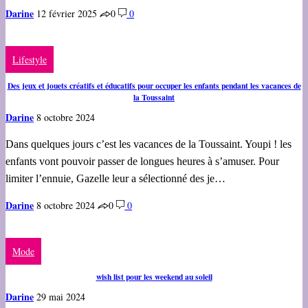
Darine
12 février 2025
0
0
Lifestyle
Des jeux et jouets créatifs et éducatifs pour occuper les enfants pendant les vacances de
la Toussaint
Darine
8 octobre 2024
Dans quelques jours c’est les vacances de la Toussaint. Youpi ! les
enfants vont pouvoir passer de longues heures à s’amuser. Pour
limiter l’ennuie, Gazelle leur a sélectionné des je…
Darine
8 octobre 2024
0
0
Mode
wish list pour les weekend au soleil
Darine
29 mai 2024