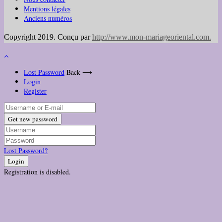
Mentions légales
Anciens numéros
Copyright 2019. Conçu par
http://www.mon-mariageoriental.com
.
Lost Password
Back ⟶
Login
Register
Get new password
Lost Password?
Login
Registration is disabled.