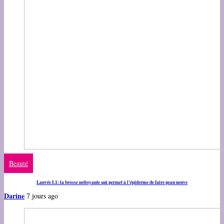
Beauté
Lauvée L1: la brosse nettoyante qui permet à l’épiderme de faire peau neuve
Darine
7 jours ago