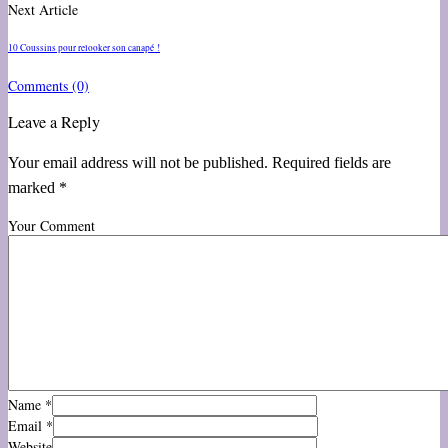
Next Article
10 Coussins pour relooker son canapé !
Comments
(0)
Leave a Reply
Your email address will not be published. Required fields are
marked *
Your Comment
Name
*
Email
*
Website