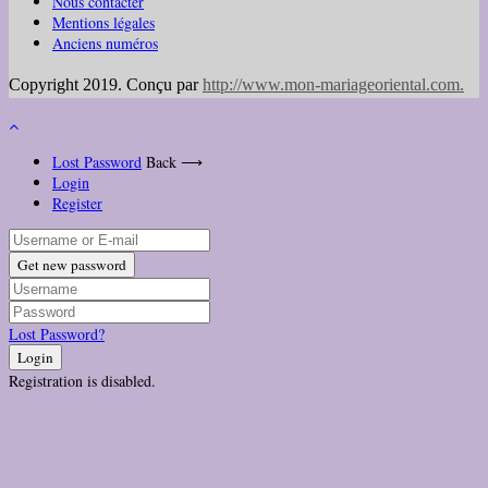
Nous contacter
Mentions légales
Anciens numéros
Copyright 2019. Conçu par
http://www.mon-mariageoriental.com
.
Lost Password
Back ⟶
Login
Register
Get new password
Lost Password?
Login
Registration is disabled.