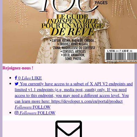
Rejoignez-nous !
0
Likes
LIKE
You currently have access to a subset of X API V2 endpoints and
limited v1.1 endpoints (e.g. media post, oauth) only. If you need
access to this endpoint, you may need a different access level. You
can learn more here: https://developer.x.com/en/portal/product
Followers
FOLLOW
Followers
FOLLOW