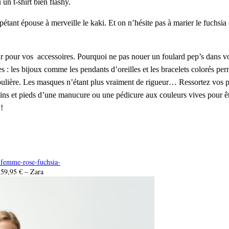
un t-shirt bien flashy.
pétant épouse à merveille le kaki. Et on n’hésite pas à marier le fuchsia et
r pour vos accessoires. Pourquoi ne pas nouer un foulard pep’s dans v
ves : les bijoux comme les pendants d’oreilles et les bracelets colorés p
doulière. Les masques n’étant plus vraiment de rigueur… Ressortez vos 
ains et pieds d’une manucure ou une pédicure aux couleurs vives pour ê
!
e-femme-rose-fuchsia-
59,95 € – Zara