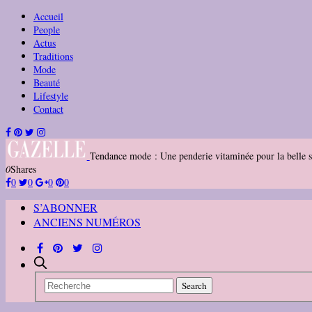
Accueil
People
Actus
Traditions
Mode
Beauté
Lifestyle
Contact
Tendance mode : Une penderie vitaminée pour la belle s
0
Shares
0
0
0
0
S’ABONNER
ANCIENS NUMÉROS