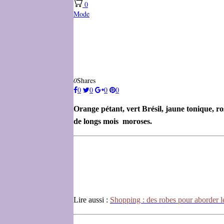
0
Mode
0
Shares
0
0
0
0
Orange pétant, vert Brésil, jaune tonique, ro
de longs mois moroses.
Lire aussi :
Shopping : des robes pour aborder l