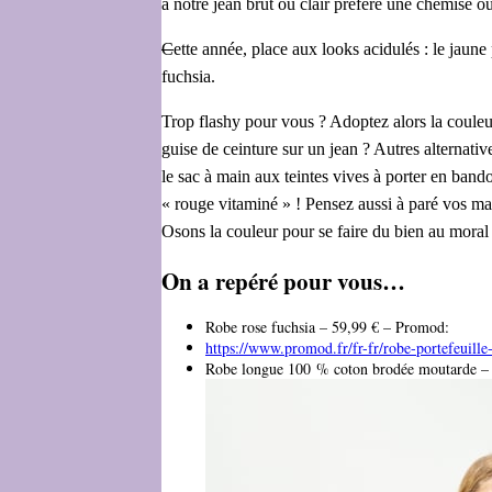
à notre jean brut ou clair préféré une chemise ou 
C
ette année, place aux looks acidulés : le jaune 
fuchsia.
Trop flashy pour vous ? Adoptez alors la couleu
guise de ceinture sur un jean ? Autres alternati
le sac à main aux teintes vives à porter en ban
« rouge vitaminé » ! Pensez aussi à paré vos m
Osons la couleur pour se faire du bien au moral 
On a repéré pour vous…
Robe rose fuchsia – 59,99 € – Promod:
https://www.promod.fr/fr-fr/robe-portefeuill
Robe longue 100 % coton brodée moutarde – 